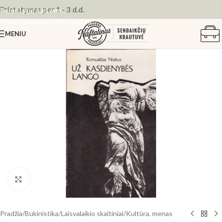
Pristatymas per 1 - 3 d.d.
Pereiti prie naršymo
Pereiti prie pagrindinio turinio
MENIU
Spustelėkite, kad padidintumėte
Pradžia
/
Bukinistika
/
Laisvalaikio skaitiniai
/
Kultūra, menas