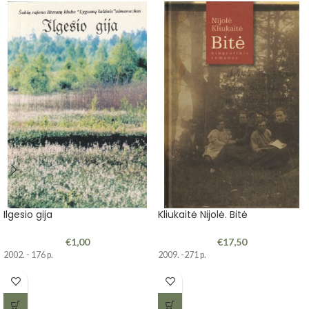
Ilgesio gija
Kliukaitė Nijolė. Bitė
€
1,00
€
17,50
2002. - 176 p.
2009. -271 p.