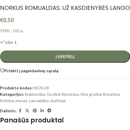
NORKUS ROMUALDAS. UŽ KASDIENYBĖS LANGO
€
0,50
1990. -102 p.
Liko 1
Į KREPŠELĮ
Pridėti į pageidavimų sąrašą
Produkto kodas:
N126.28
Kategorijos:
Bukinistika
,
Grožinė literatūra
,
Kita grožinė literatūra
,
Kultūra, menas
,
Laisvalaikio skaitiniai
Dalintis:
Panašūs produktai