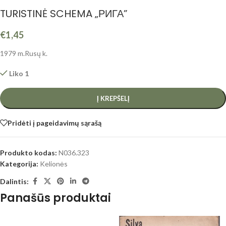
TURISTINĖ SCHEMA „РИГА”
€
1,45
1979 m.Rusų k.
Liko 1
Į KREPŠELĮ
Pridėti į pageidavimų sąrašą
Produkto kodas:
N036.323
Kategorija:
Kelionės
Dalintis:
Panašūs produktai