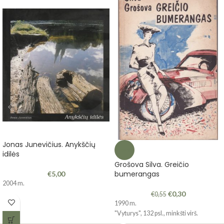
Jonas Junevičius. Anykščių
-45%
idilės
Grošova Silva. Greičio
bumerangas
€
5,00
2004 m.
€
0,30
€
0,55
1990 m.
"Vyturys", 132 psl., minkšti virš.