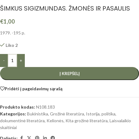
ŠIMKUS SIGIZMUNDAS. ŽMONĖS IR PASAULIS
€
1,00
1979. -195 p.
Liko 2
-
+
Į KREPŠELĮ
Pridėti į pageidavimų sąrašą
Produkto kodas:
N108.183
Kategorijos:
Bukinistika
,
Grožinė literatūra
,
Istorija, politika,
dokumentinė literatūra
,
Kelionės
,
Kita grožinė literatūra
,
Laisvalaikio
skaitiniai
Dalintis: