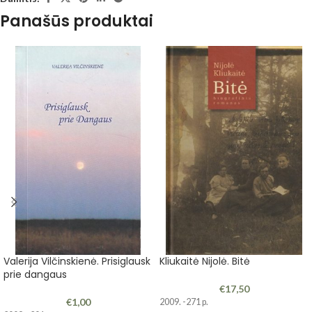
Panašūs produktai
Valerija Vilčinskienė. Prisiglausk
Kliukaitė Nijolė. Bitė
prie dangaus
€
17,50
€
1,00
2009. -271 p.