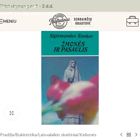
Pristatymas per 1 - 3 d.d.
Pereiti prie naršymo
Pereiti prie pagrindinio turinio
MENIU
Spustelėkite, kad padidintumėte
Pradžia
/
Bukinistika
/
Laisvalaikio skaitiniai
/
Kelionės