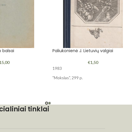
o balsai
Paliukonienė J. Lietuvių valgiai
15,00
€
1,50
1983
"Mokslas", 299 p.
cialiniai tinklai