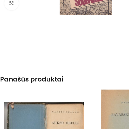
Spustelėkite, kad padidintumėte
Panašūs produktai