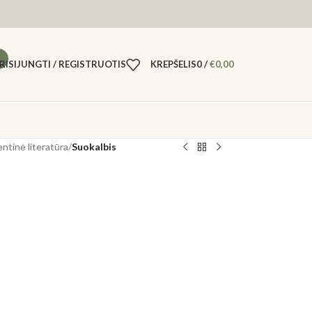
RISIJUNGTI / REGISTRUOTIS
KREPŠELIS
0
/
€
0,00
entinė literatūra
/
Suokalbis