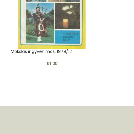
Mokslas ir gyvenimas, 1979/12
Mokslas ir gyve
€
1,00