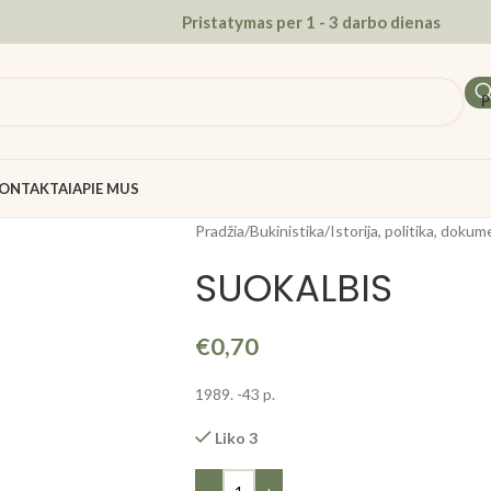
Pristatymas per 1 - 3 darbo dienas
P
ONTAKTAI
APIE MUS
Pradžia
/
Bukinistika
/
Istorija, politika, dokum
SUOKALBIS
€
0,70
1989. -43 p.
Liko 3