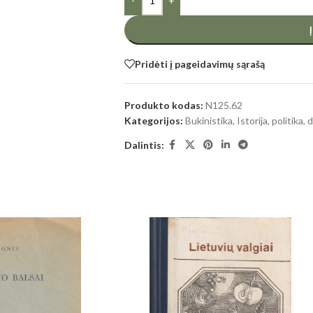
-
+
Pridėti į pageidavimų sąrašą
Produkto kodas:
N125.62
Kategorijos:
Bukinistika
,
Istorija, politika
Dalintis: