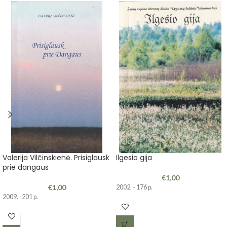
Valerija Vilčinskienė. Prisiglausk
Ilgesio gija
prie dangaus
€
1,00
€
1,00
2002. - 176 p.
2009. -201 p.