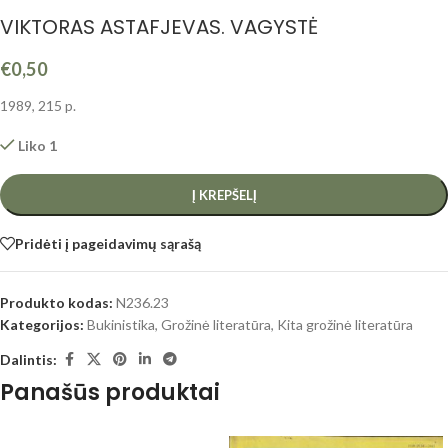
VIKTORAS ASTAFJEVAS. VAGYSTĖ
€
0,50
1989, 215 p.
Liko 1
Į KREPŠELĮ
Pridėti į pageidavimų sąrašą
Produkto kodas:
N236.23
Kategorijos:
Bukinistika
,
Grožinė literatūra
,
Kita grožinė literatūra
Dalintis:
Panašūs produktai