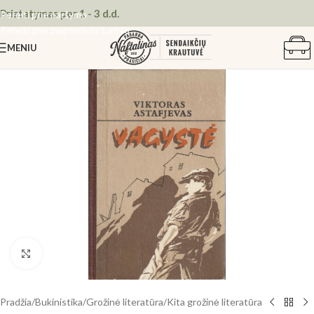
Pristatymas per 1 - 3 d.d.
Pereiti prie naršymo
Pereiti prie pagrindinio turinio
MENIU
Spustelėkite, kad padidintumėte
Pradžia
/
Bukinistika
/
Grožinė literatūra
/
Kita grožinė literatūra