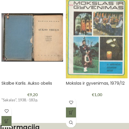
Skalbe Karlis. Aukso obelis
Mokslas ir gyvenimas, 1979/12
€
9,20
€
1,00
"Sakalas", 1938. -183 p.
Informacija