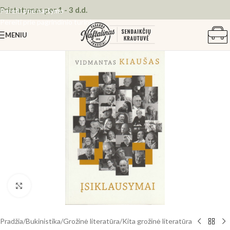
Pristatymas per 1 - 3 d.d.
Pereiti prie naršymo
Pereiti prie pagrindinio turinio
MENIU
Spustelėkite, kad padidintumėte
Pradžia
/
Bukinistika
/
Grožinė literatūra
/
Kita grožinė literatūra