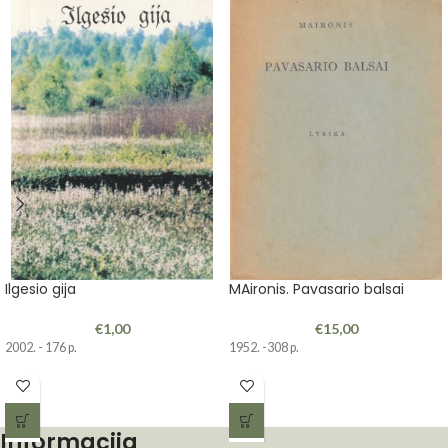
Ilgesio gija
MAironis. Pavasario balsai
€
1,00
€
15,00
2002. - 176 p.
1952. -308 p.
Informacija