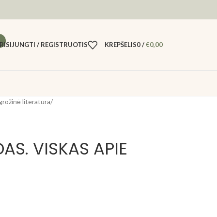
RISIJUNGTI / REGISTRUOTIS
KREPŠELIS
0
/
€
0,00
grožinė literatūra
/
AS. VISKAS APIE