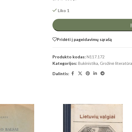
Liko 1
Pridėti į pageidavimų sąrašą
Produkto kodas:
N117.172
Kategorijos:
Bukinistika
,
Grožinė literatūr
Dalintis: