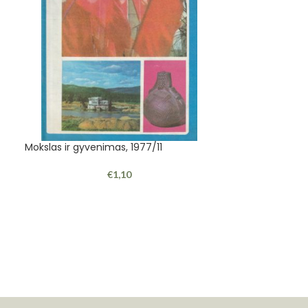
Mokslas ir gyvenimas, 1977/11
Patriubavičienė 
€
1,10
1995. -287 p.