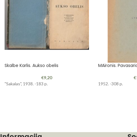
Skalbe Karlis. Aukso obelis
MAironis. Pavasari
€
9,20
€
"Sakalas", 1938. -183 p.
1952. -308 p.
Informacija
So