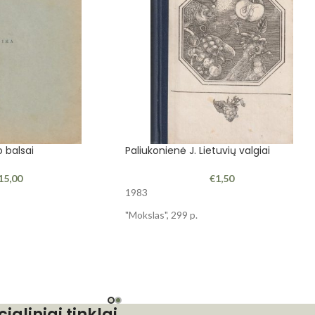
o balsai
Paliukonienė J. Lietuvių valgiai
15,00
€
1,50
1983
"Mokslas", 299 p.
cialiniai tinklai