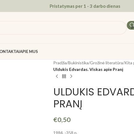
Pristatymas per 1 - 3 darbo dienas
P
ONTAKTAI
APIE MUS
Pradžia
/
Bukinistika
/
Grožinė literatūra
/
Kita 
Uldukis Edvardas. Viskas apie Pranį
ULDUKIS EDVARD
PRANĮ
€
0,50
1984. -358 p.