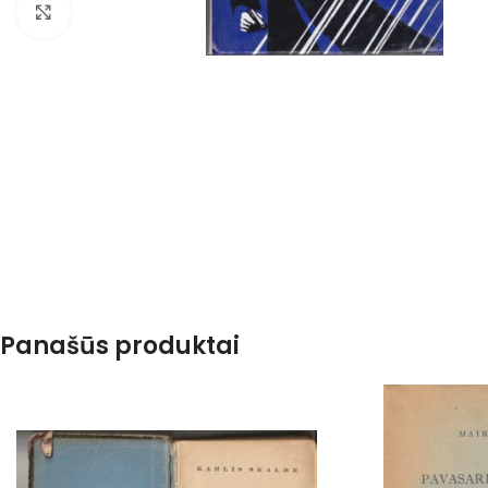
Spustelėkite, kad padidintumėte
Panašūs produktai