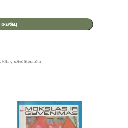
Į KREPŠELĮ
a
,
Kita grožinė literatūra