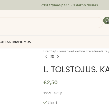
Pristatymas per 1 - 3 darbo dienas
P
ONTAKTAI
APIE MUS
Pradžia
/
Bukinistika
/
Grožinė literatūra
/
Kita 
L. TOLSTOJUS. KA
€
2,50
1959. -498 p.
Liko 1