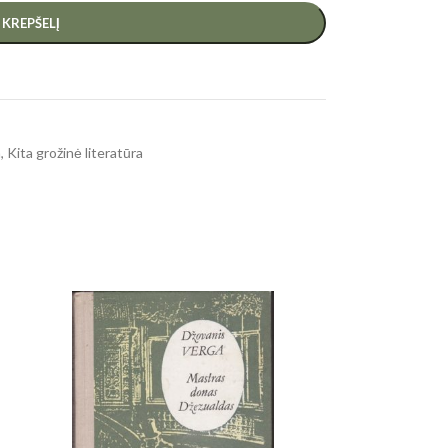
Į KREPŠELĮ
a
,
Kita grožinė literatūra