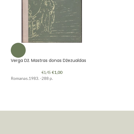
-31%
-8%
Verga Dž. Mastras donas Džezualdas
„Psichologija T
€
1,00
€
1,45
Romanas.1983. -288 p.
2011 m. 09/10