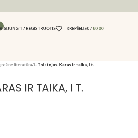
RISIJUNGTI / REGISTRUOTIS
KREPŠELIS
0
/
€
0,00
grožinė literatūra
/
L. Tolstojus. Karas ir taika, I t.
RAS IR TAIKA, I T.