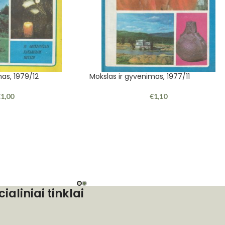
as, 1979/12
Mokslas ir gyvenimas, 1977/11
€
1,00
€
1,10
cialiniai tinklai