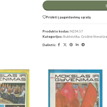
Pridėti į pageidavimų sąrašą
Produkto kodas:
N234.57
Kategorijos:
Bukinistika
,
Grožinė literatūr
Dalintis: