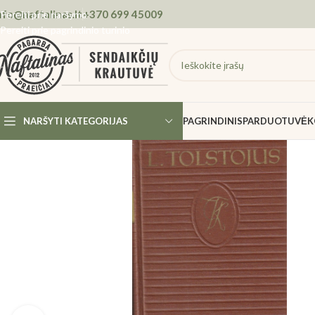
nfo@naftalinas.lt
+370 699 45009
Pereiti prie naršymo
Pereiti prie pagrindinio turinio
NARŠYTI KATEGORIJAS
PAGRINDINIS
PARDUOTUVĖ
K