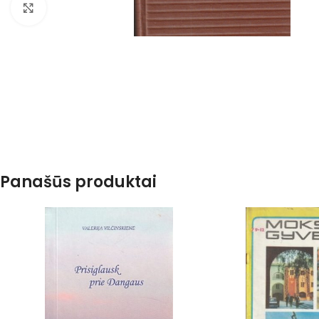
Spustelėkite, kad padidintumėte
Panašūs produktai