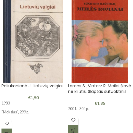
Paliukonienė J. Lietuvių valgiai
Lorens S., Vinterz R. Meilei šlovė
ne kliūtis. Slaptas sutuoktinis
€
1,50
€
1,85
1983
2001. -304 p.
"Mokslas", 299 p.