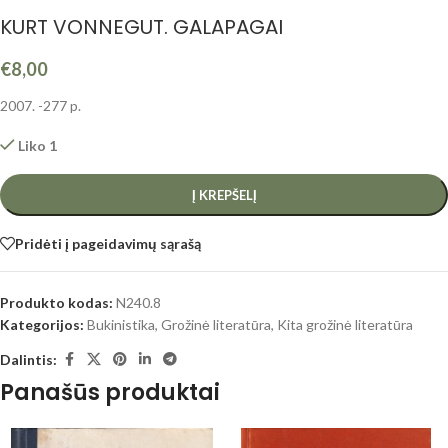
KURT VONNEGUT. GALAPAGAI
€
8,00
2007. -277 p.
Liko 1
Į KREPŠELĮ
Pridėti į pageidavimų sąrašą
Produkto kodas:
N240.8
Kategorijos:
Bukinistika
,
Grožinė literatūra
,
Kita grožinė literatūra
Dalintis:
Panašūs produktai