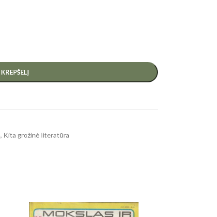
Į KREPŠELĮ
a
,
Kita grožinė literatūra