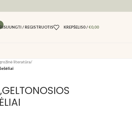
RISIJUNGTI / REGISTRUOTIS
KREPŠELIS
0
/
€
0,00
grožinė literatūra
/
ešėliai
 „GELTONOSIOS
LIAI