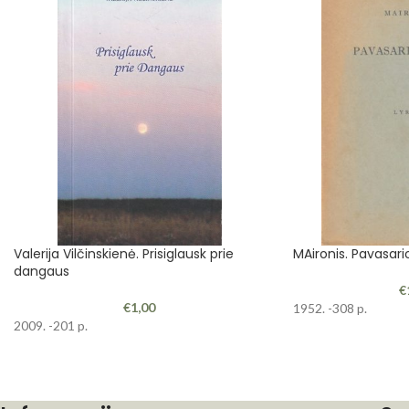
Valerija Vilčinskienė. Prisiglausk prie
MAironis. Pavasari
dangaus
€
€
1,00
1952. -308 p.
2009. -201 p.