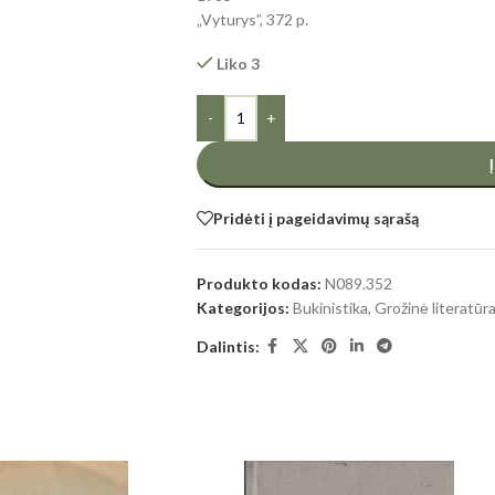
„Vyturys”, 372 p.
Liko 3
-
+
Pridėti į pageidavimų sąrašą
Produkto kodas:
N089.352
Kategorijos:
Bukinistika
,
Grožinė literatūr
Dalintis: