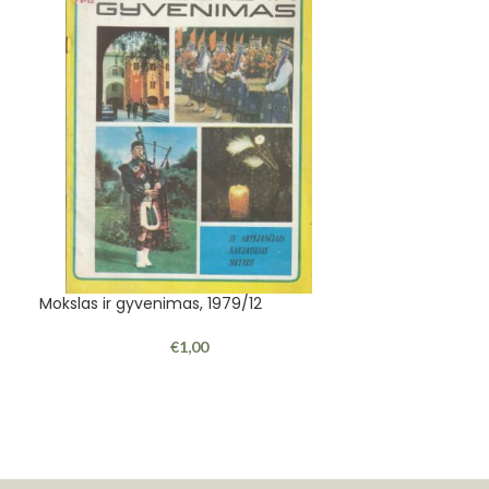
Mokslas ir gyvenimas, 1979/12
Patriubavičienė 
€
1,00
1995. -287 p.