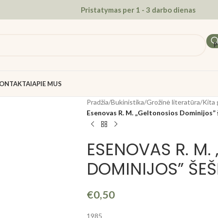
Pristatymas per 1 - 3 darbo dienas
P
ONTAKTAI
APIE MUS
Pradžia
/
Bukinistika
/
Grožinė literatūra
/
Kita 
Esenovas R. M. „Geltonosios Dominijos” š
ESENOVAS R. M.
DOMINIJOS” ŠEŠĖ
€
0,50
1985