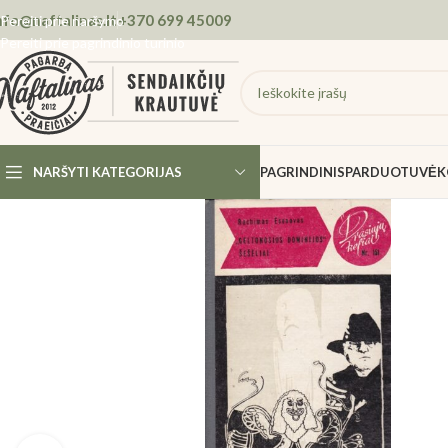
nfo@naftalinas.lt
+370 699 45009
Pereiti prie naršymo
Pereiti prie pagrindinio turinio
NARŠYTI KATEGORIJAS
PAGRINDINIS
PARDUOTUVĖ
K