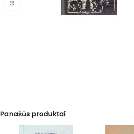
Spustelėkite, kad padidintumėte
Panašūs produktai