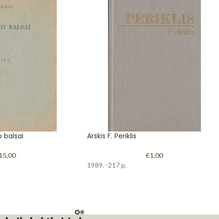
o balsai
Arskis F. Periklis
15,00
€
1,00
1989. -217 p.