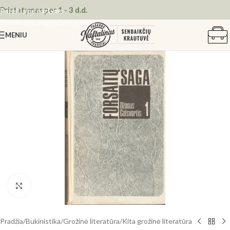
Pristatymas per 1 - 3 d.d.
Pereiti prie naršymo
Pereiti prie pagrindinio turinio
MENIU
Spustelėkite, kad padidintumėte
Pradžia
/
Bukinistika
/
Grožinė literatūra
/
Kita grožinė literatūra