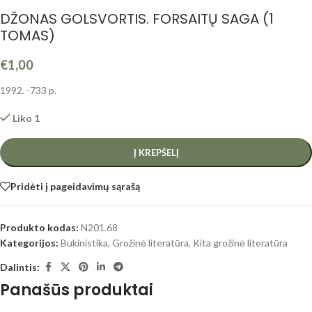
DŽONAS GOLSVORTIS. FORSAITŲ SAGA (1
TOMAS)
€
1,00
1992. -733 p.
Liko 1
Į KREPŠELĮ
Pridėti į pageidavimų sąrašą
Produkto kodas:
N201.68
Kategorijos:
Bukinistika
,
Grožinė literatūra
,
Kita grožinė literatūra
Dalintis:
Panašūs produktai