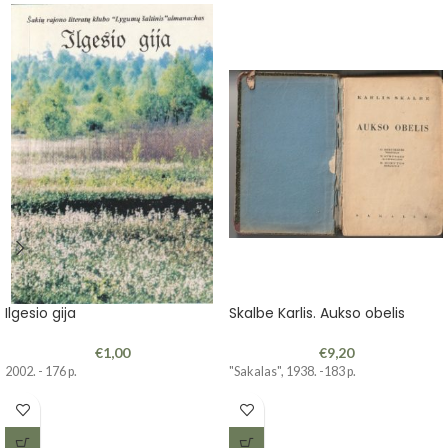
Ilgesio gija
Skalbe Karlis. Aukso obelis
€
1,00
€
9,20
2002. - 176 p.
"Sakalas", 1938. -183 p.