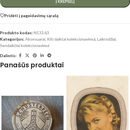
Į KREPŠELĮ
Pridėti į pageidavimų sąrašą
Produkto kodas:
N133.63
Kategorijos:
Aksesuarai
,
Kiti daiktai kolekcionavimui
,
Laikrodžiai
,
Sendaikčiai kolekcionavimui
Dalintis:
Panašūs produktai