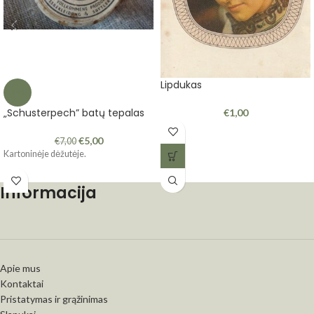
Lipdukas
-29%
„Schusterpech” batų tepalas
€
1,00
€
5,00
€
7,00
Kartoninėje dėžutėje.
Informacija
Apie mus
Kontaktai
Pristatymas ir grąžinimas