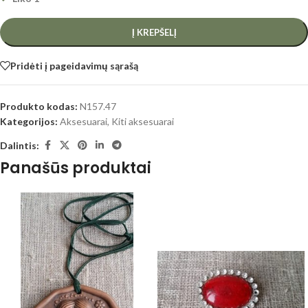
Į KREPŠELĮ
Pridėti į pageidavimų sąrašą
Produkto kodas:
N157.47
Kategorijos:
Aksesuarai
,
Kiti aksesuarai
Dalintis:
Panašūs produktai