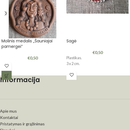
Molinis medalis „Šauniajai
Sagė
pamergei”
€
0,50
€
0,50
Plastikas.
3 x 2 cm.
Informacija
Apie mus
Kontaktai
Pristatymas ir grąžinimas